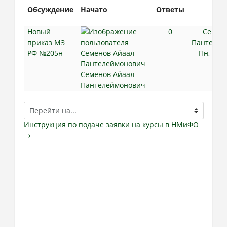
Обсуждение
Начато
Ответы
По
со
Новый
0
Семен
приказ МЗ
Пантелей
РФ №205н
Пн, 31 
Семенов Айаал
Пантелеймонович
Перейти
на...
Инструкция по подаче заявки на курсы в НМиФО
→