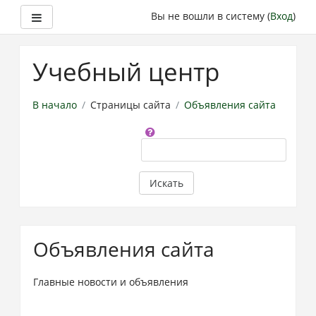
Боковая панель
Вы не вошли в систему (
Вход
)
Перейти
к
Учебный центр
основному
содержанию
В начало
Страницы сайта
Объявления сайта
Поиск
по
форумам
Искать
Объявления сайта
Главные новости и объявления