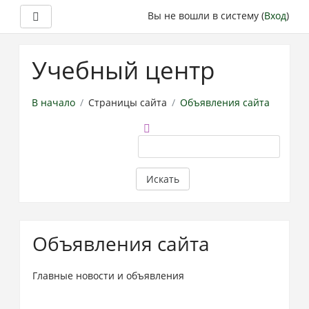
Боковая панель
Вы не вошли в систему (
Вход
)
Перейти
к
Учебный центр
основному
содержанию
В начало
Страницы сайта
Объявления сайта
Поиск
по
форумам
Искать
Объявления сайта
Главные новости и объявления