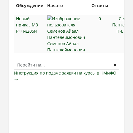
Обсуждение
Начато
Ответы
По
со
Новый
0
Семен
приказ МЗ
Пантелей
РФ №205н
Пн, 31 
Семенов Айаал
Пантелеймонович
Перейти
на...
Инструкция по подаче заявки на курсы в НМиФО
→