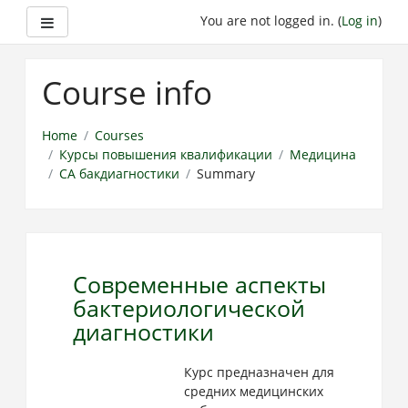
Side panel
You are not logged in. (
Log in
)
Skip
to
Course info
main
content
Home
Courses
Курсы повышения квалификации
Медицина
СА бакдиагностики
Summary
Современные аспекты
бактериологической
диагностики
Курс предназначен для
средних медицинских