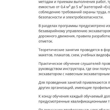
методам и приемам выполнения работ, т
3
3
емкостью от 0,4 м
до 5 м
(категорий «Е»
соблюдению требований охраны труда, 
безопасности и электробезопасности.
В разделах программы предусмотрено из
безаварийному управлению экскаваторо
дорожного движения, правила разработк
отметок.
Теоретические занятия проводятся в фо
макетов, плакатов, схем, учебных виде
Практическое обучение слушателей пров
руководством инструктора, где они полу
экскаватором с навесным экскаваторным
Для проведения занятий привлекаются п
других организаций, имеющие профильн
К концу обучения каждый обучаемый до
предусмотренные квалификационными т
По окончании профессионального обучен