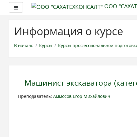
ООО "САХА
Боковая панель
Перейти
к
Информация о курсе
основному
содержанию
В начало
Курсы
Курсы профессиональной подготовк
Машинист экскаватора (катего
Преподаватель:
Аммосов Егор Михайлович