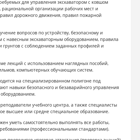
ребуемых для управления экскаватором с ковшом
), рациональной организации рабочих мест и
правил дорожного движения, правил пожарной
учение вопросов по устройству, безопасному и
м с навесным экскаваторным оборудованием, правила
и грунтов с соблюдением заданных профилей и
рме лекций с использованием наглядных пособий,
офильмов, компьютерных обучающих систем.
одится на специализированном полигоне под
чают навыки безопасного и безаварийного управления
 оборудованием.
реподаватели учебного центра, а также специалисты
ое высшее или средне специальное образование.
лжен
уметь самостоятельно выполнять все работы,
ребованиями (профессиональными стандартами).
ия проводится итоговая аттестация (проверка знаний)